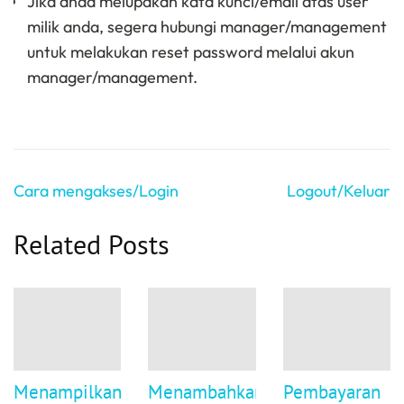
Jika anda melupakan kata kunci/email atas user
milik anda, segera hubungi manager/management
untuk melakukan reset password melalui akun
manager/management.
Navigasi
Cara mengakses/Login
Logout/Keluar
pos
Related Posts
Menampilkan
Menambahkan
Pembayaran