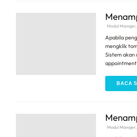
Menamp
Modul Manajer
Apabila pen
mengklik tom
Sistem akan
appointment 
BACA 
Menamp
Modul Manajer