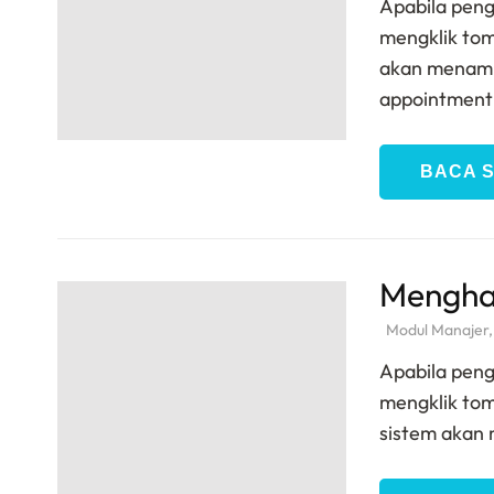
Apabila pen
mengklik tom
akan menampi
appointmen
BACA 
Menghap
Modul Manajer
Apabila peng
mengklik tom
sistem akan