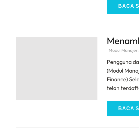
BACA 
Menamb
Modul Manajer
Pengguna da
(Modul Mana
Finance) Sel
telah terdaf
BACA 