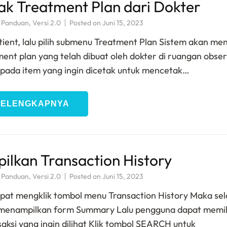
k Treatment Plan dari Dokter
,
Panduan
,
Versi 2.0
Posted on
Juni 15, 2023
tient, lalu pilih submenu Treatment Plan Sistem akan me
ent plan yang telah dibuat oleh dokter di ruangan observ
 pada item yang ingin dicetak untuk mencetak…
SELENGKAPNYA
lkan Transaction History
,
Panduan
,
Versi 2.0
Posted on
Juni 15, 2023
at mengklik tombol menu Transaction History Maka sel
 menampilkan form Summary Lalu pengguna dapat memil
saksi yang ingin dilihat Klik tombol SEARCH untuk