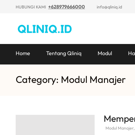
+628979666000
HUBUNGI KAMI
info@qliniq.id
Home
Tentang Qliniq
Modul
Ha
Category: Modul Manajer
Memperb
Modul Manajer