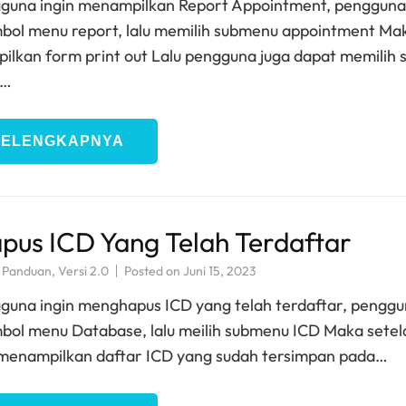
gguna ingin menampilkan Report Appointment, pengguna
bol menu report, lalu memilih submenu appointment Ma
lkan form print out Lalu pengguna juga dapat memilih 
t…
SELENGKAPNYA
us ICD Yang Telah Terdaftar
,
Panduan
,
Versi 2.0
Posted on
Juni 15, 2023
guna ingin menghapus ICD yang telah terdaftar, pengg
bol menu Database, lalu meilih submenu ICD Maka setela
 menampilkan daftar ICD yang sudah tersimpan pada…