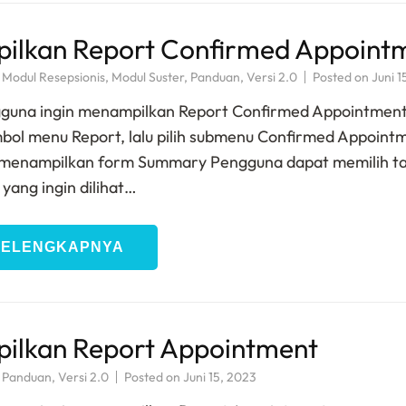
ilkan Report Confirmed Appoint
,
Modul Resepsionis
,
Modul Suster
,
Panduan
,
Versi 2.0
Posted on
Juni 1
gguna ingin menampilkan Report Confirmed Appointmen
bol menu Report, lalu pilih submenu Confirmed Appoint
 menampilkan form Summary Pengguna dapat memilih t
yang ingin dilihat…
SELENGKAPNYA
ilkan Report Appointment
,
Panduan
,
Versi 2.0
Posted on
Juni 15, 2023