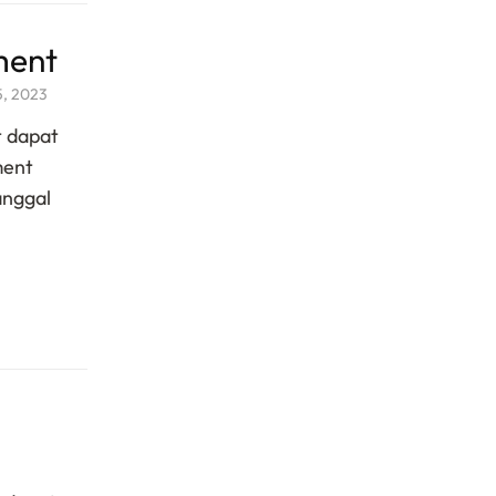
ment
5, 2023
t dapat
ment
anggal