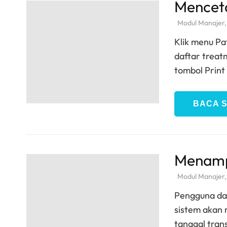
Menceta
Modul Manajer
Klik menu Pa
daftar treatm
tombol Print
BACA 
Menampi
Modul Manajer
Pengguna dap
sistem akan
tanggal tran