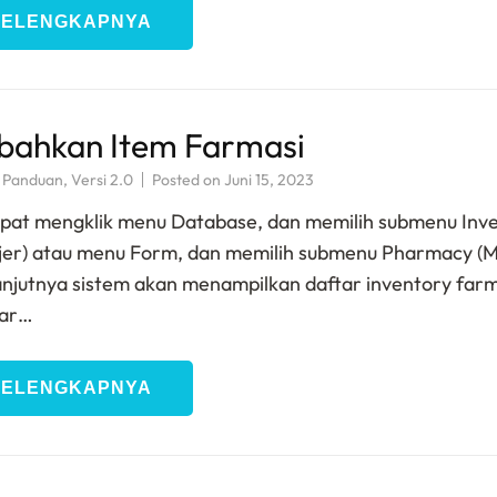
SELENGKAPNYA
ahkan Item Farmasi
,
Panduan
,
Versi 2.0
Posted on
Juni 15, 2023
pat mengklik menu Database, dan memilih submenu Inv
jer) atau menu Form, dan memilih submenu Pharmacy (M
anjutnya sistem akan menampilkan daftar inventory far
tar…
SELENGKAPNYA