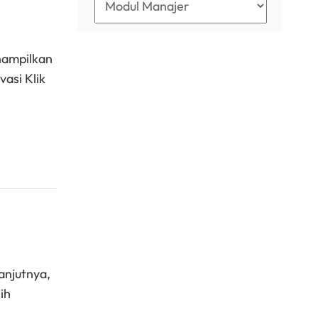
nampilkan
asi Klik
anjutnya,
ih