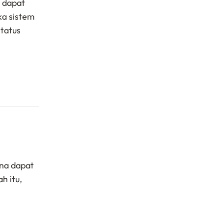
 dapat
ka sistem
status
una dapat
h itu,