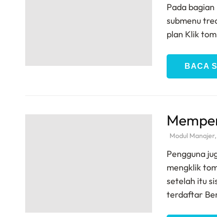
Pada bagian 
submenu tre
plan Klik to
BACA 
Memper
Modul Manajer
Pengguna ju
mengklik to
setelah itu 
terdaftar Be