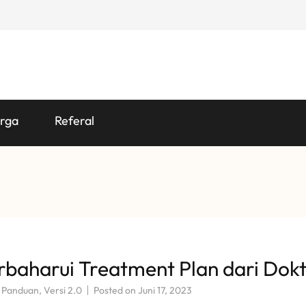
rga
Referal
aharui Treatment Plan dari Dok
,
Panduan
,
Versi 2.0
Posted on
Juni 17, 2023