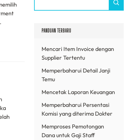
memilih
atment
…
PANDUAN TERBARU
Mencari Item Invoice dengan
Supplier Tertentu
Memperbaharui Detail Janji
Temu
Mencetak Laporan Keuangan
n
Memperbaharui Persentasi
aka
Komisi yang diterima Dokter
elah
Memproses Pemotongan
Dana untuk Gaji Staff