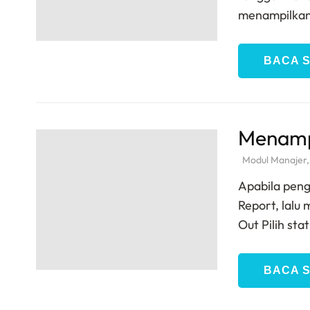
menampilkan
BACA 
Menamp
Modul Manajer
Apabila peng
Report, lalu
Out Pilih sta
BACA 