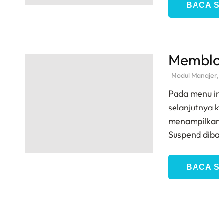
BACA 
Memblok
Modul Manajer
Pada menu in
selanjutnya 
menampilkan 
Suspend dib
BACA 
Paginasi