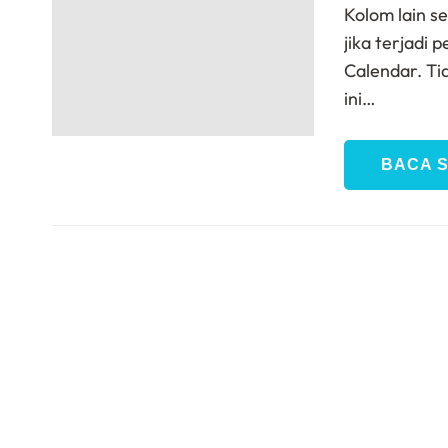
Kolom lain s
jika terjadi
Calendar. T
ini…
BACA 