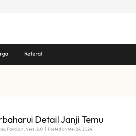
rga
Referal
aharui Detail Janji Temu
nis
,
Panduan
,
Versi 2.0
Posted on
Mei 24, 2024