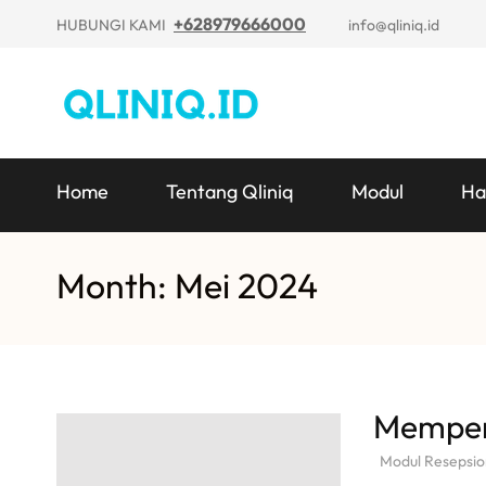
+628979666000
HUBUNGI KAMI
info@qliniq.id
Home
Tentang Qliniq
Modul
Ha
Month: Mei 2024
Memperb
Modul Resepsio