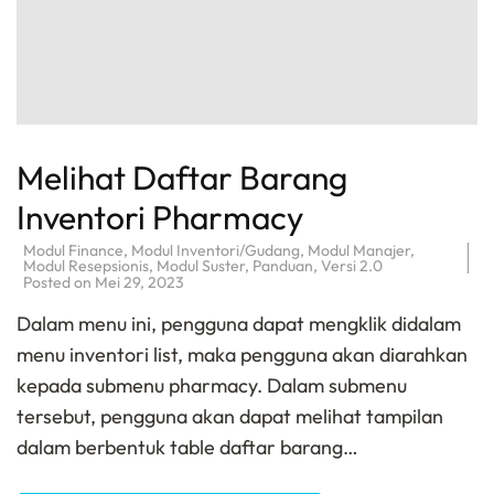
Melihat Daftar Barang
Inventori Pharmacy
Modul Finance
,
Modul Inventori/Gudang
,
Modul Manajer
,
Modul Resepsionis
,
Modul Suster
,
Panduan
,
Versi 2.0
Posted on
Mei 29, 2023
Dalam menu ini, pengguna dapat mengklik didalam
menu inventori list, maka pengguna akan diarahkan
kepada submenu pharmacy. Dalam submenu
tersebut, pengguna akan dapat melihat tampilan
dalam berbentuk table daftar barang…