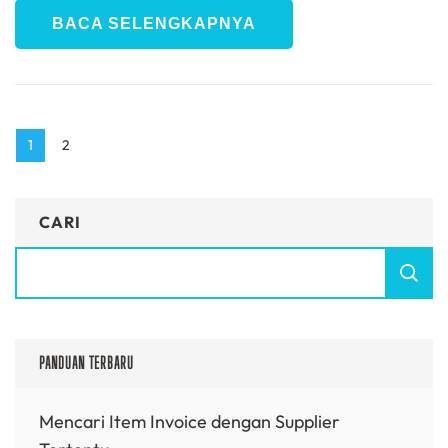
BACA SELENGKAPNYA
Paginasi
Page
Page
1
2
pos
CARI
PANDUAN TERBARU
Mencari Item Invoice dengan Supplier