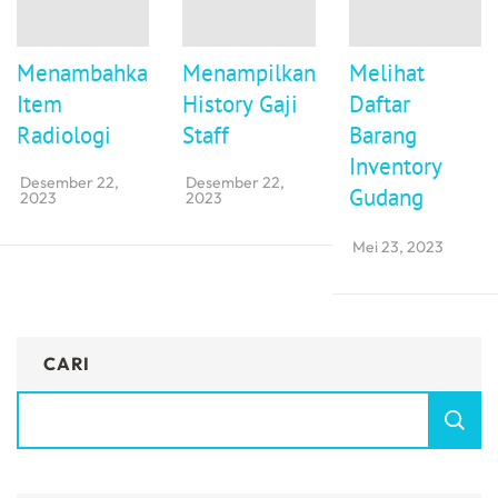
Menambahkan
Menampilkan
Melihat
Item
History Gaji
Daftar
Radiologi
Staff
Barang
Inventory
Desember 22,
Desember 22,
Gudang
2023
2023
Mei 23, 2023
CARI