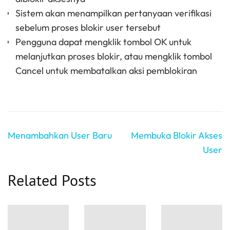
Sistem akan menampilkan pertanyaan verifikasi
sebelum proses blokir user tersebut
Pengguna dapat mengklik tombol OK untuk
melanjutkan proses blokir, atau mengklik tombol
Cancel untuk membatalkan aksi pemblokiran
Navigasi
Menambahkan User Baru
Membuka Blokir Akses
pos
User
Related Posts